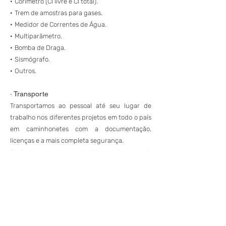
·
Corímetro (CI livre e CI total).
·
Trem de amostras para gases.
·
Medidor de Correntes de Água.
·
Multiparâmetro.
·
Bomba de Draga.
·
Sismógrafo.
·
Outros.
· Transporte
Transportamos ao pessoal até seu lugar de
trabalho nos diferentes projetos em todo o país
em caminhonetes com a documentação,
licenças e a mais completa segurança.
Contamos com motoristas de ampla
experiencia, o que garante a qualidade do
serviço. Transportamos também encomendas e
equipamentos de menores dimensões em todo
o país por via terrestre.