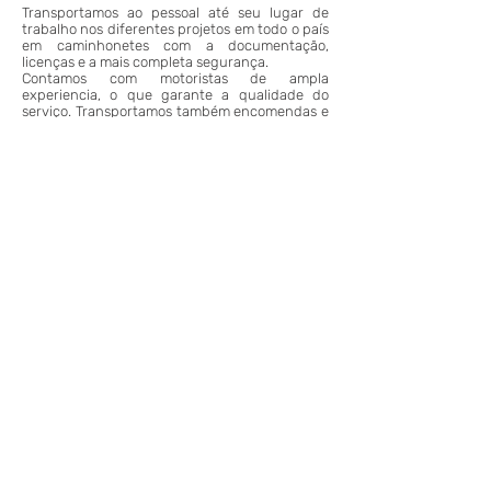
Transportamos ao pessoal até seu lugar de
trabalho nos diferentes projetos em todo o país
em caminhonetes com a documentação,
licenças e a mais completa segurança.
Contamos com motoristas de ampla
experiencia, o que garante a qualidade do
serviço. Transportamos também encomendas e
equipamentos de menores dimensões em todo
o país por via terrestre.
VOLTAR AOS SERVIÇOS