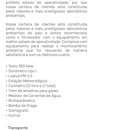
prefeito estado de operatividade, por isso
nossa carteira de clientes está constituída
pelos maiores e mais prestigiosos laboratórios
ambientais.
Nossa carteira de clientes está constituída
pelos maiores e mais prestigiosos laboratórios
ambientais do país, e somos reconhecidos
como o fornecedor com o equipamento em
melhor estado de operatividade. Contamos com
equipamento para realizar o monitoramento
ambiental que for requerido de maneira
satisfatória e com os melhores custos:
·
Texto 350 New.
·
Sonômetro tipo I.
·
Lowvol PM 2.5
·
Estação Meteorológica.
·
Corímetro (CI livre e CI total).
·
Trem de amostras para gases.
·
Medidor de Correntes de Água.
·
Multiparâmetro.
·
Bomba de Draga.
·
Sismógrafo.
·
Outros.
· Transporte