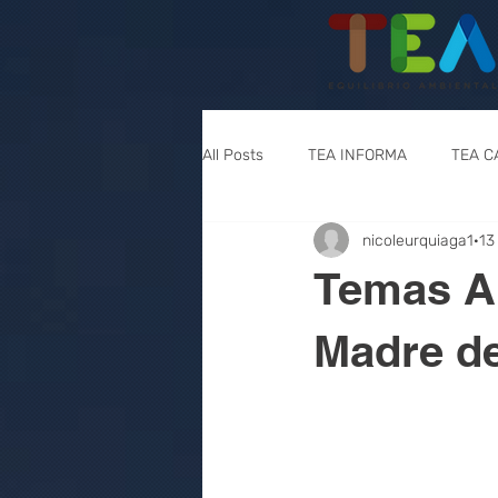
All Posts
TEA INFORMA
TEA C
nicoleurquiaga1
13
Temas A
Madre d