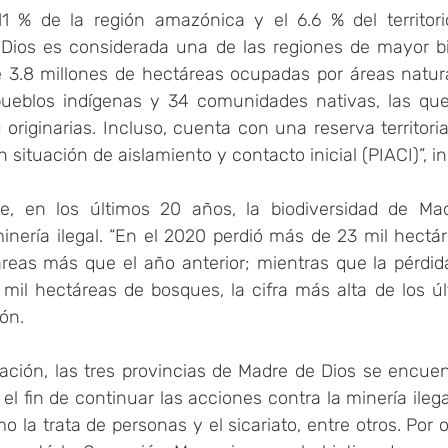
 % de la región amazónica y el 6.6 % del territorio
ios es considerada una de las regiones de mayor bio
.8 millones de hectáreas ocupadas por áreas natural
 pueblos indígenas y 34 comunidades nativas, las qu
originarias. Incluso, cuenta con una reserva territorial
 situación de aislamiento y contacto inicial (PIACI)”, i
e, en los últimos 20 años, la biodiversidad de Mad
nería ilegal. “En el 2020 perdió más de 23 mil hectár
áreas más que el año anterior; mientras que la pérdida
il hectáreas de bosques, la cifra más alta de los últ
ión.
uación, las tres provincias de Madre de Dios se encuen
l fin de continuar las acciones contra la minería ilegal
 la trata de personas y el sicariato, entre otros. Por ot