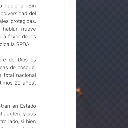
 nacional. Sin 
diversidad del 
es protegidas. 
e hablan nueve 
 a favor de los 
ndica la SPDA.
re de Dios es 
eas de bosque; 
 total nacional 
imos 20 años”, 
tran en Estado 
 aurífera y sus 
ro lado, si bien 