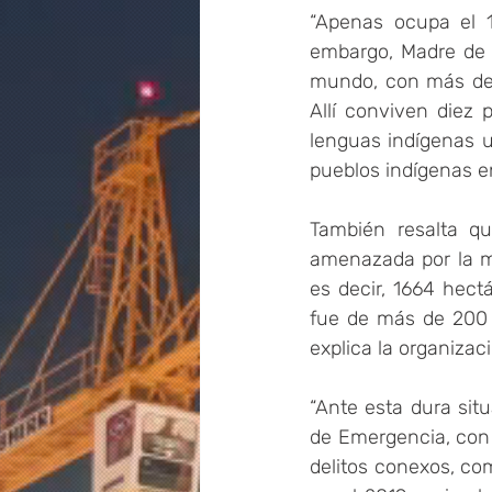
“Apenas ocupa el 11
embargo, Madre de D
mundo, con más de 3
Allí conviven diez
lenguas indígenas u 
pueblos indígenas en
También resalta qu
amenazada por la mi
es decir, 1664 hect
fue de más de 200 m
explica la organizac
“Ante esta dura sit
de Emergencia, con e
delitos conexos, como