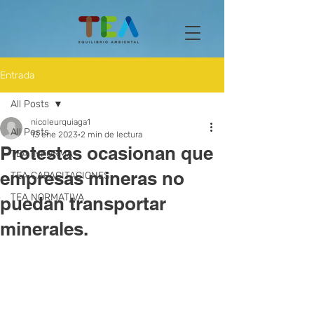
Entrada
All Posts
nicoleurquiaga1
All Posts
13 ene 2023
2 min de lectura
Protestas ocasionan que
TEA INFORMA
empresas mineras no
TEA CAPACITACIONES
TEA NORMATIVA
puedan transportar
minerales.