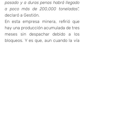
pasado y a duras penas habrá llegado 
a poco más de 200,000 toneladas”,
declaró a Gestión.
En esta empresa minera, refirió que 
hay una producción acumulada de tres 
meses sin despachar debido a los 
bloqueos. Y es que, aun cuando la vía 
se libera, los estudios ambientales 
permiten el paso de un número 
limitado de camiones al día.
Fuente: Rumbo Minero
#mineria
#peru
#Apurímac
#Cusco
#Arequipa
TEA INFORMA