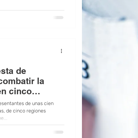
sta de
combatir la
en cinco
ónicas
resentantes de unas cien
as, de cinco regiones
e...