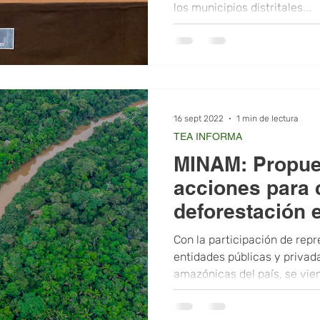
los municipios distritales...
16 sept 2022
1 min de lectura
TEA INFORMA
MINAM: Propue
acciones para 
deforestación 
regiones amaz
Con la participación de rep
entidades públicas y privad
amazónicas del país, se vien