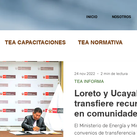
INICIO
NOSOTROS
TEA CAPACITACIONES
TEA NORMATIVA
24 nov 2022
2 min de lectura
TEA INFORMA
Loreto y Ucaya
transfiere recu
en comunidade
centros poblad
El Ministerio de Energía y M
convenios de transferencia 